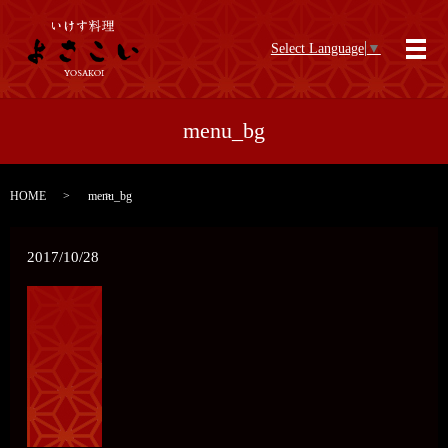
Select Language
▼
メ
menu_bg
HOME
menu_bg
2017/10/28