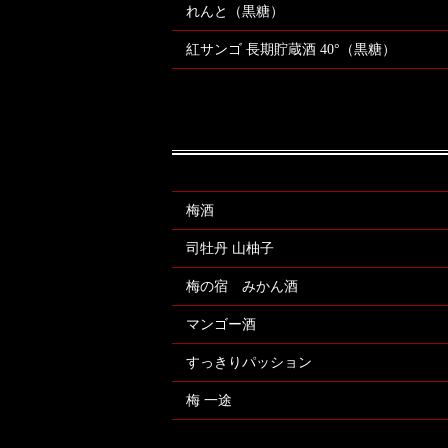
れんと（黒糖）
紅サンゴ 長期貯蔵酒 40°（黒糖）
梅酒
司牡丹 山柚子
梅の宿 みかん酒
マンゴー酒
すっきりパッション
梅 一途