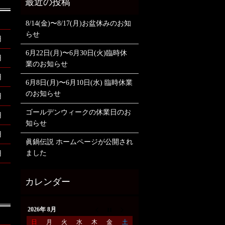
8/14(金)〜8/17(月)お盆休みのお知
らせ
円
6月22日(月)〜6月30日(火)臨時休
円
業のお知らせ
円
6月8日(月)〜6月10日(水) 臨時休業
のお知らせ
円
ゴールデンウィークの休業日のお
円
知らせ
円
眞鍋伝説 ホームページが公開され
ました
円
2026年 8月
日
月
火
水
木
金
土