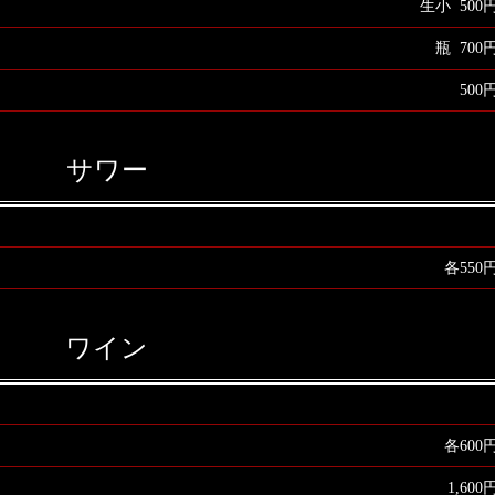
生小 500
瓶 700
500
サワー
各550
ワイン
各600
1,600