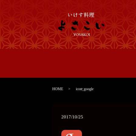
HOME
icon_google
2017/10/25