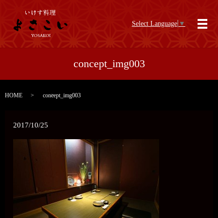
Select Language
▼
メ
concept_img003
HOME
concept_img003
2017/10/25