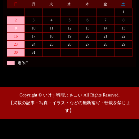
日
月
火
水
木
金
土
1
2
3
4
5
6
7
8
9
10
11
12
13
14
15
16
17
18
19
20
21
22
23
24
25
26
27
28
29
30
31
定休日
Copyright © いけす料理よさこい All Rights Reserved.
【掲載の記事・写真・イラストなどの無断複写・転載を禁じま
す】